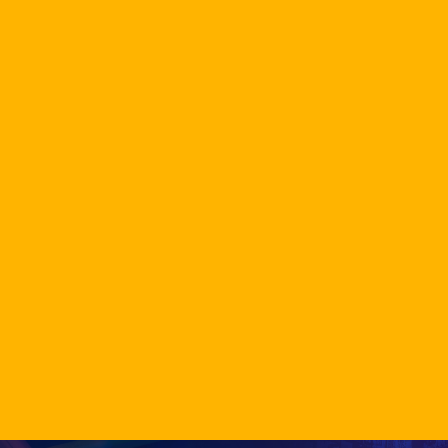
Kostenloses Angebot
Angebot für Ihr Projekt anfordern
Chatten mit WhatsApp
Mit uns chatten
Kaufberatung
Buch „Wie wählt man einen LED-
Bildschirm aus?“ herunterladen
Unsere Arbeit ansehen
Sehen Sie sich unsere Fälle an