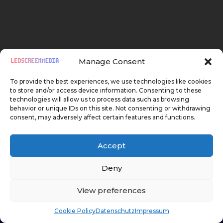
Kontakt für Angebot
+49 1520 720 07 27
Manage Consent
To provide the best experiences, we use technologies like cookies
ONLINE-ANGEBOTSFORMULAR
to store and/or access device information. Consenting to these
technologies will allow us to process data such as browsing
behavior or unique IDs on this site. Not consenting or withdrawing
consent, may adversely affect certain features and functions.
Accept
Deny
View preferences
Cookie Policy
Datenschutz
Impressum