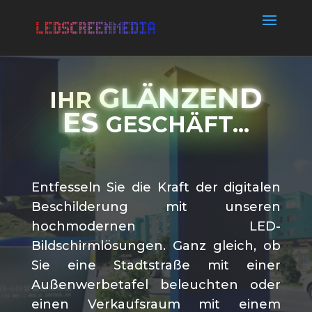
G
L
Ä
N
Z
E
N
D
IHR
E
S
GESCHÄFT...
Entfesseln Sie die Kraft der digitalen
Beschilderung mit unseren
hochmodernen LED-
Bildschirmlösungen. Ganz gleich, ob
Sie eine Stadtstraße mit einer
Außenwerbetafel beleuchten oder
einen Verkaufsraum mit einem