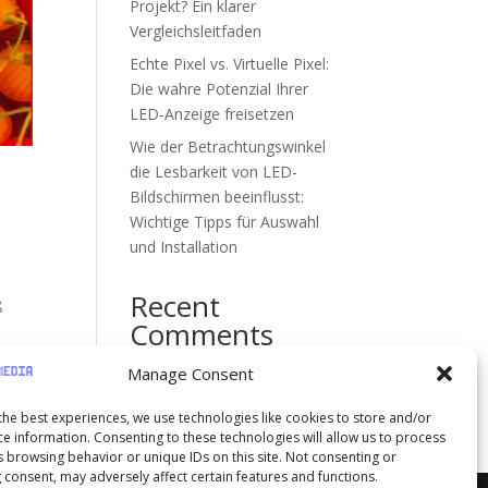
Projekt? Ein klarer
Vergleichsleitfaden
Echte Pixel vs. Virtuelle Pixel:
Die wahre Potenzial Ihrer
LED-Anzeige freisetzen
Wie der Betrachtungswinkel
die Lesbarkeit von LED-
Bildschirmen beeinflusst:
Wichtige Tipps für Auswahl
und Installation
Recent
ß
Comments
Es sind keine Kommentare
Manage Consent
vorhanden.
the best experiences, we use technologies like cookies to store and/or
ce information. Consenting to these technologies will allow us to process
s browsing behavior or unique IDs on this site. Not consenting or
 consent, may adversely affect certain features and functions.